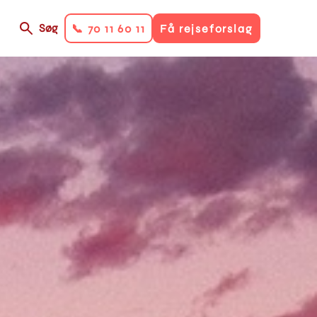
Søg
📞 70 11 60 11
Få rejseforslag
on
ry