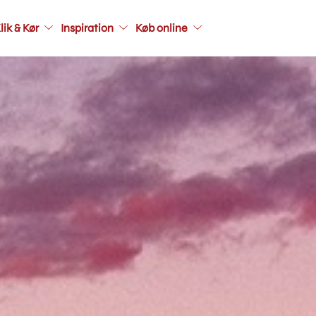
Main
lik & Kør
Inspiration
Køb online
navigati
seconda