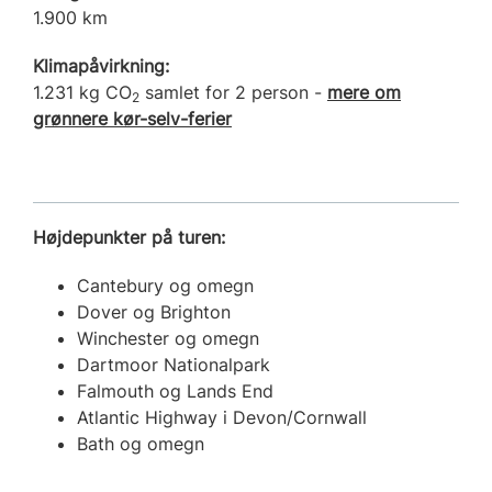
1.900 km
Klimapåvirkning:
1.231 kg CO
samlet for 2 person -
mere om
2
grønnere kør-selv-ferier
Højdepunkter på turen:
Cantebury og omegn
Dover og Brighton
Winchester og omegn
Dartmoor Nationalpark
Falmouth og Lands End
Atlantic Highway i Devon/Cornwall
Bath og omegn