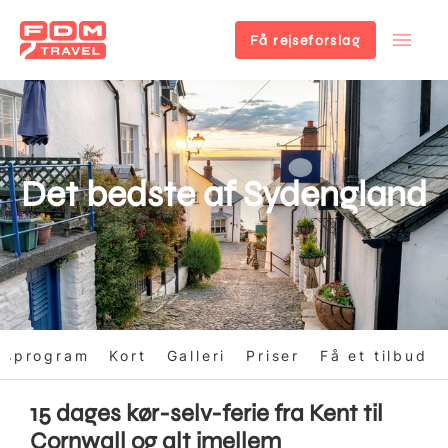
Få rejseforslag
Gå
til
hovedindhold
Det bedste af Sydengland
gsprogram
Kort
Galleri
Priser
Få et tilbud
15 dages kør-selv-ferie fra Kent til
Cornwall og alt imellem