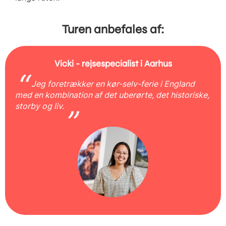
Turen anbefales af:
Vicki - rejsespecialist i Aarhus
Jeg foretrækker en kør-selv-ferie i England
med en kombination af det uberørte, det historiske,
storby og liv.