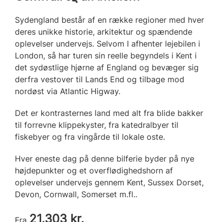
Sydengland består af en række regioner med hver
deres unikke historie, arkitektur og spændende
oplevelser undervejs. Selvom I afhenter lejebilen i
London, så har turen sin reelle begyndels i Kent i
det sydøstlige hjørne af England og bevæger sig
derfra vestover til Lands End og tilbage mod
nordøst via Atlantic Higway.
Det er kontrasternes land med alt fra blide bakker
til forrevne klippekyster, fra katedralbyer til
fiskebyer og fra vingårde til lokale oste.
Hver eneste dag på denne bilferie byder på nye
højdepunkter og et overflødighedshorn af
oplevelser undervejs gennem Kent, Sussex Dorset,
Devon, Cornwall, Somerset m.fl..
21.303 kr.
Fra