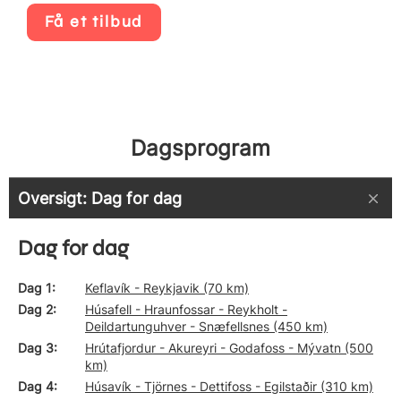
Få et tilbud
Dagsprogram
Oversigt: Dag for dag
Dag for dag
Dag 1
Keflavík - Reykjavik (70 km)
Dag 2
Húsafell - Hraunfossar - Reykholt -
Deildartunguhver - Snæfellsnes (450 km)
Dag 3
Hrútafjordur - Akureyri - Godafoss - Mývatn (500
km)
Dag 4
Húsavík - Tjörnes - Dettifoss - Egilstaðir (310 km)