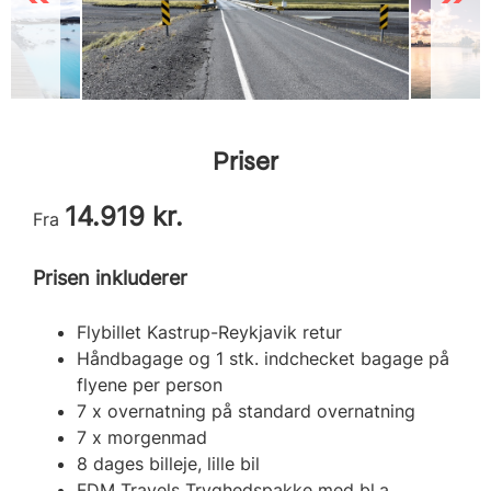
Priser
14.919 kr.
Fra
Prisen inkluderer
Flybillet Kastrup-Reykjavik retur
Håndbagage og 1 stk. indchecket bagage på
flyene per person
7 x overnatning på standard overnatning
7 x morgenmad
8 dages billeje, lille bil
FDM Travels Tryghedspakke
med bl.a.