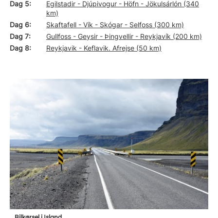
Dag 5
Egilstadir - Djúpivogur - Höfn - Jökulsárlón (340
km)
Dag 6
Skaftafell - Vík - Skógar - Selfoss (300 km)
Dag 7
Gullfoss - Geysir - Þingvellir - Reykjavík (200 km)
Dag 8
Reykjavik - Keflavik. Afrejse (50 km)
Bilkørsel i Island