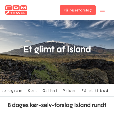
Få rejseforslag
Gå
til
hovedindhold
Et glimt af Island
gsprogram
Kort
Galleri
Priser
Få et tilbud
8 dages kør-selv-forslag Island rundt