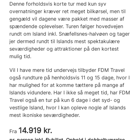
Denne forholdsvis korte tur med kun syv
overnatninger kræver ret meget bilkørsel, men til
gengæld vil dagene være pakket med masser af
spændende oplevelser. Turen følger hovedvejen
rundt om Island inkl. Snæfellsnes-halvøen og tager
jer dermed rundt til Islands mest spektakulære
seværdigheder og attraktioner på den kortest
mulig tid.
Vil I have mere tid undervejs tilbyder FDM Travel
også rundture på henholdsvis 11 og 15 dage, hvor I
har mulighed for at komme tættere på mange af
Islands vidundere. Har I ikke så meget tid, har FDM
Travel også en tur på kun 6 dage i det syd- og
vestlige Island, hvor I kan opleve nogle af Islands
mest ikoniske seværdigheder.
14.919 kr.
Fra
pr. person inkl. flybillet. Ophold i dobbeltværelse