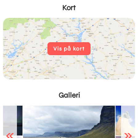
Kort
Vis på kort
Galleri
Previous
Next