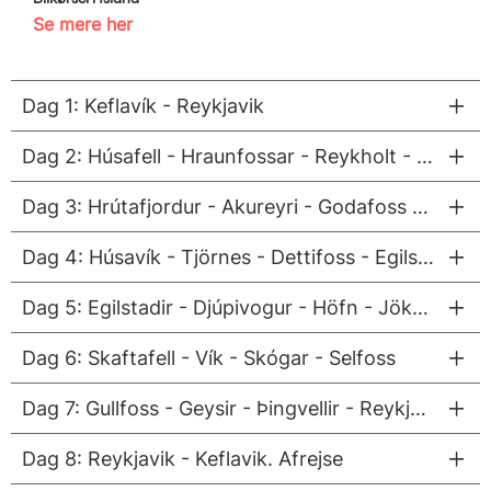
Se mere her
Dag 1: Keflavík - Reykjavik
Dag 2: Húsafell - Hraunfossar - Reykholt - Deildartunguhver - Snæfellsnes
Dag 3: Hrútafjordur - Akureyri - Godafoss - Mývatn
Dag 4: Húsavík - Tjörnes - Dettifoss - Egilstaðir
Dag 5: Egilstadir - Djúpivogur - Höfn - Jökulsárlón
Dag 6: Skaftafell - Vík - Skógar - Selfoss
Dag 7: Gullfoss - Geysir - Þingvellir - Reykjavík
Dag 8: Reykjavik - Keflavik. Afrejse