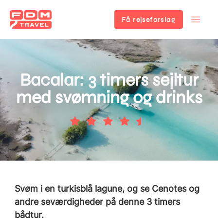
Få rejseforslag
Gå
til
hovedindhold
Bacalar: 3 timers sejltur
med svømning og drinks
Svøm i en turkisblå lagune, og se Cenotes og
andre seværdigheder på denne 3 timers
bådtur.