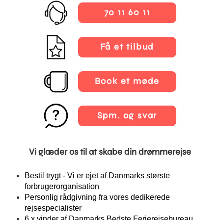
70 11 60 11
Få et tilbud
Book et møde
Spm. og svar
Vi glæder os til at skabe din drømmerejse
Bestil trygt - Vi er ejet af Danmarks største
forbrugerorganisation
Personlig rådgivning fra vores dedikerede
rejsespecialister
6 x vinder af Danmarks Bedste Ferierejsebureau