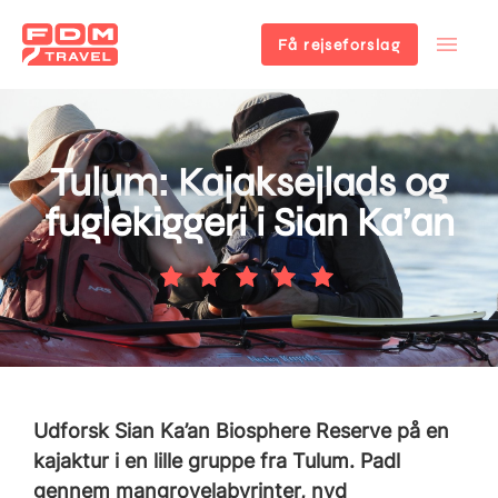
Få rejseforslag
Gå
til
hovedindhold
Tulum: Kajaksejlads og
fuglekiggeri i Sian Ka’an
Udforsk Sian Ka’an Biosphere Reserve på en
kajaktur i en lille gruppe fra Tulum. Padl
gennem mangrovelabyrinter, nyd