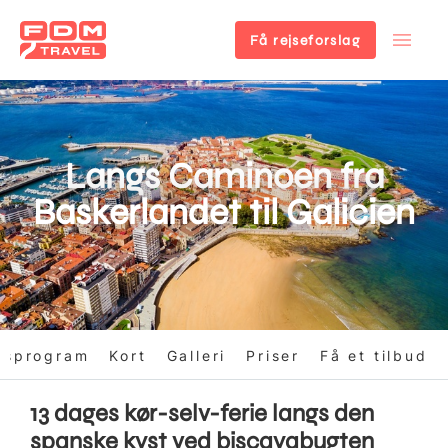
Få rejseforslag
Gå
til
hovedindhold
Langs Caminoen fra
Baskerlandet til Galicien
gsprogram
Kort
Galleri
Priser
Få et tilbud
13 dages kør-selv-ferie langs den
spanske kyst ved biscayabugten