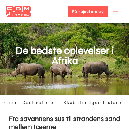
Få rejseforslag
Gå
til
hovedindhold
De bedste oplevelser i
Afrika
duktion
Destinationer
Skab din egen historie
Fra savannens sus til strandens sand
mellem tæerne