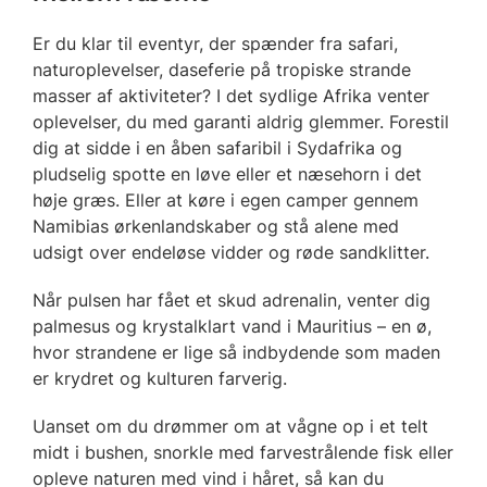
Er du klar til eventyr, der spænder fra safari,
naturoplevelser, daseferie på tropiske strande
masser af aktiviteter? I det sydlige Afrika venter
oplevelser, du med garanti aldrig glemmer. Forestil
dig at sidde i en åben safaribil i Sydafrika og
pludselig spotte en løve eller et næsehorn i det
høje græs. Eller at køre i egen camper gennem
Namibias ørkenlandskaber og stå alene med
udsigt over endeløse vidder og røde sandklitter.
Når pulsen har fået et skud adrenalin, venter dig
palmesus og krystalklart vand i Mauritius – en ø,
hvor strandene er lige så indbydende som maden
er krydret og kulturen farverig.
Uanset om du drømmer om at vågne op i et telt
midt i bushen, snorkle med farvestrålende fisk eller
opleve naturen med vind i håret, så kan du