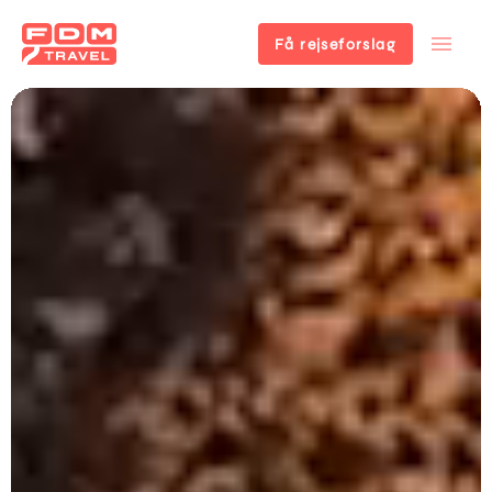
Få rejseforslag
Gå
til
hovedindhold