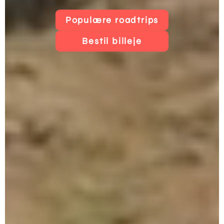
Populære roadtrips
Bestil billeje