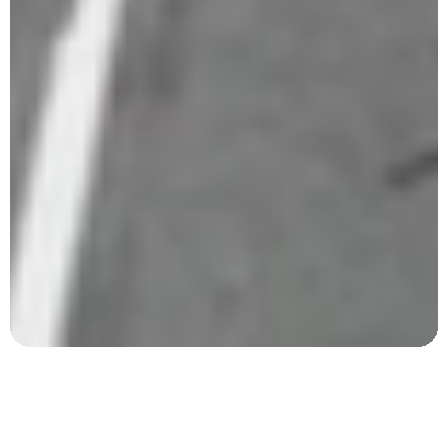
Dit personlige kør-selv rejsebureau
Hos FDM Travel skræddersyr vi din unikke kør-