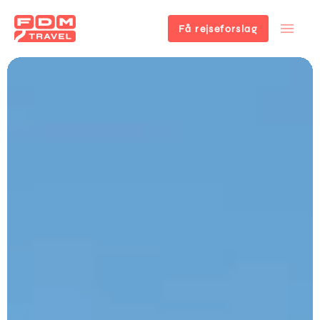
Få rejseforslag
Gå
til
hovedindhold