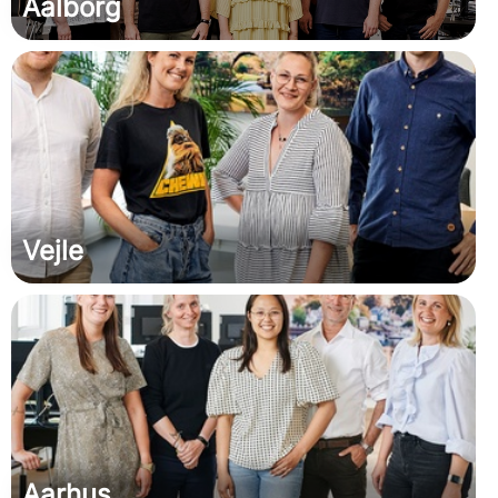
Aalborg
Vejle
Aarhus