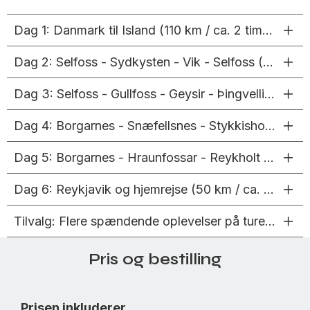
Dag 1: Danmark til Island (110 km / ca. 2 timer)
Dag 2: Selfoss - Sydkysten - Vik - Selfoss (260 km / ca. 4 timer)
Dag 3: Selfoss - Gullfoss - Geysir - Þingvellir - Borgarnes (250 km / ca. 4 timer)
Dag 4: Borgarnes - Snæfellsnes - Stykkisholmur - Borgarnes (300 km / ca. 5 timer)
Dag 5: Borgarnes - Hraunfossar - Reykholt - Deildartunguhver - Reykjavik (260 km) / ca. 3 timer)
Dag 6: Reykjavik og hjemrejse (50 km / ca. 1 time)
Tilvalg: Flere spændende oplevelser på turen?
Pris og bestilling
Prisen inkluderer