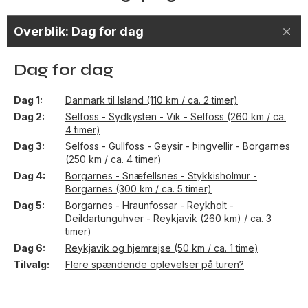
Overblik: Dag for dag
Dag for dag
Dag 1
Danmark til Island (110 km / ca. 2 timer)
Dag 2
Selfoss - Sydkysten - Vik - Selfoss (260 km / ca.
4 timer)
Dag 3
Selfoss - Gullfoss - Geysir - Þingvellir - Borgarnes
(250 km / ca. 4 timer)
Dag 4
Borgarnes - Snæfellsnes - Stykkisholmur -
Borgarnes (300 km / ca. 5 timer)
Dag 5
Borgarnes - Hraunfossar - Reykholt -
Deildartunguhver - Reykjavik (260 km) / ca. 3
timer)
Dag 6
Reykjavik og hjemrejse (50 km / ca. 1 time)
Tilvalg
Flere spændende oplevelser på turen?