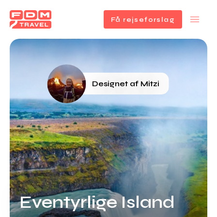
Få rejseforslag
Gå
til
hovedindhold
Designet af Mitzi
Eventyrlige Island