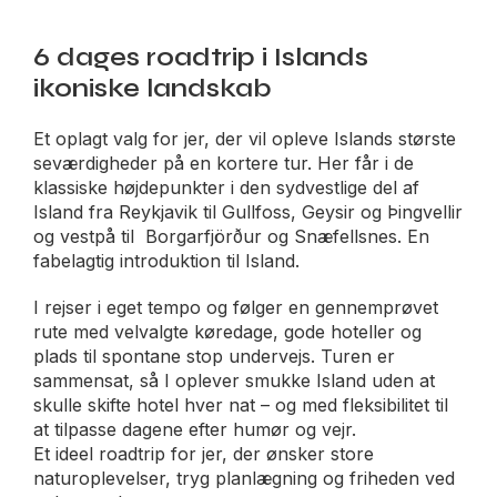
6 dages roadtrip i Islands
ikoniske landskab
Et oplagt valg for jer, der vil opleve Islands største
seværdigheder på en kortere tur. Her får i de
klassiske højdepunkter i den sydvestlige del af
Island fra Reykjavik til Gullfoss, Geysir og Þingvellir
og vestpå til Borgarfjörður og Snæfellsnes. En
fabelagtig introduktion til Island.
I rejser i eget tempo og følger en gennemprøvet
rute med velvalgte køredage, gode hoteller og
plads til spontane stop undervejs. Turen er
sammensat, så I oplever smukke Island uden at
skulle skifte hotel hver nat – og med fleksibilitet til
at tilpasse dagene efter humør og vejr.
Et ideel roadtrip for jer, der ønsker store
naturoplevelser, tryg planlægning og friheden ved