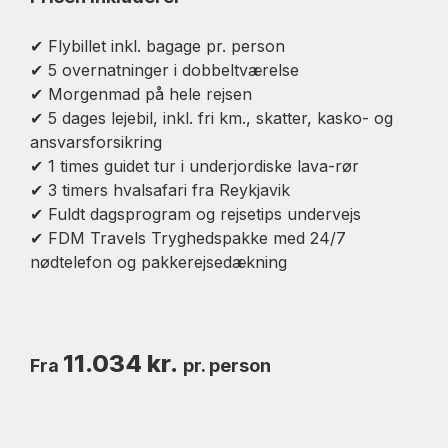
✔
Flybillet inkl. bagage pr. person
✔
5 overnatninger i dobbeltværelse
✔
Morgenmad på hele rejsen
✔ 5
dages lejebil, inkl. fri km., skatter, kasko- og
ansvarsforsikring
✔
1 times guidet tur i underjordiske lava-rør
✔
3 timers hvalsafari fra Reykjavik
✔
Fuldt dagsprogram og rejsetips undervejs
✔
FDM Travels Tryghedspakke med 24/7
nødtelefon og pakkerejsedækning
11.034 kr.
Fra
pr. person