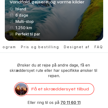
Vandfald, gejsere, og varme kilder
Island
6 dage
Multi-stop
1.250 km
Perfekt til par
program
Pris og bestilling
Designet af
FAQ
Ønsker du at rejse på andre dage, få en 
skræddersyet rute eller har specifikke ønsker til 
rejsen.
Få et skræddersyet tilbud
Eller ring til os på 
70 11 60 11