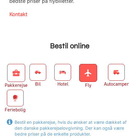
bedste priser på flybilletter.
Kontakt
Bestil online
business_center
flight
Bil
Hotel
Autocamper
Pakkerejse
Fly
Feriebolig
Bestil en pakkerejse, hvis du ønsker at være dækket af
den danske pakkerejselovgivning. Der kan også være
bedre priser på de enkelte produkter.