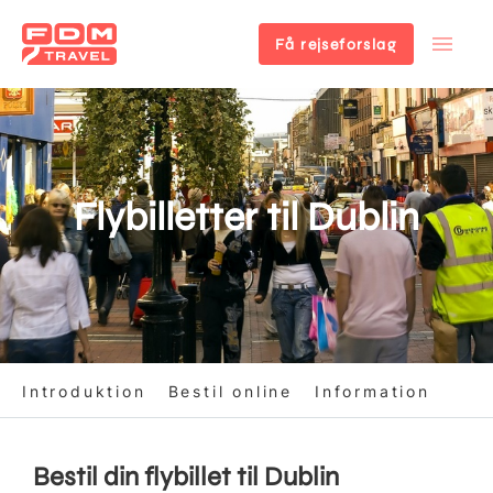
Få rejseforslag
Gå
til
hovedindhold
Flybilletter til Dublin
Introduktion
Bestil online
Information
Bestil din flybillet til Dublin