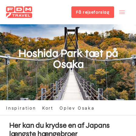
Få rejseforslag
Gå
til
hovedindhold
Hoshida Park tæt på
Osaka
Inspiration
Kort
Oplev Osaka
Her kan du krydse en af Japans
længste hængebroer