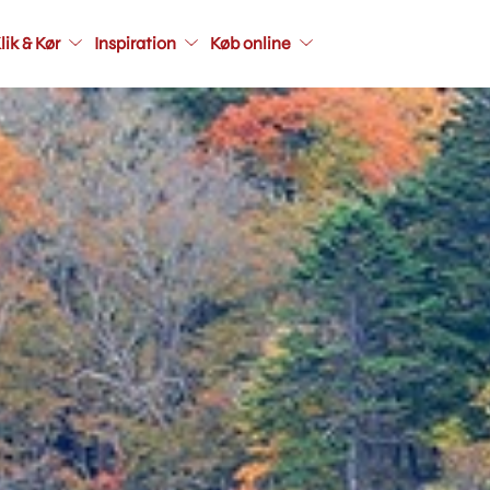
Main
lik & Kør
Inspiration
Køb online
navigati
seconda