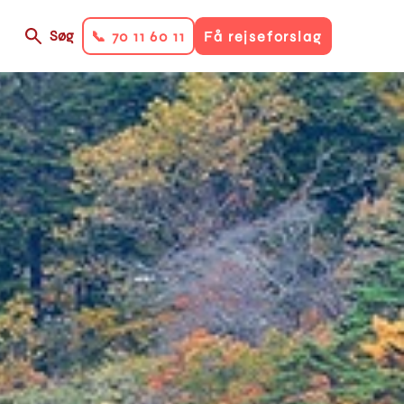
Søg
📞 70 11 60 11
Få rejseforslag
on
ry