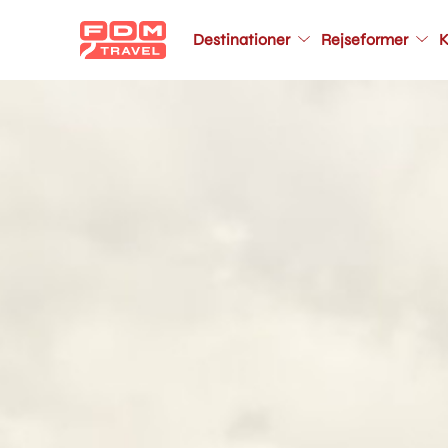
Main
navigation
Destinationer
Rejseformer
K
Gå
til
hovedindhold