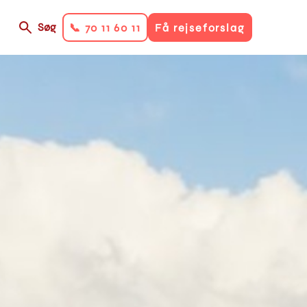
n
Søg
📞 70 11 60 11
Få rejseforslag
y