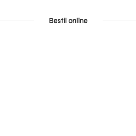
Bestil online
anske pakkerejselovgivning. Der kan også være bedre priser på de e
Afrejse
12/8/2026