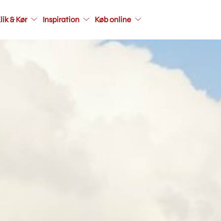
Main
navigatio
lik & Kør
Inspiration
Køb online
secondar