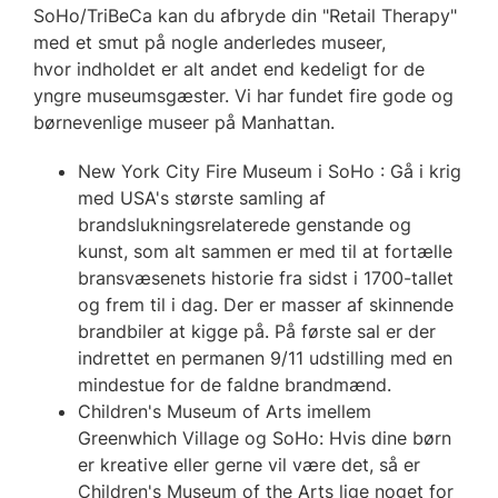
SoHo/TriBeCa kan du afbryde din "Retail Therapy"
med et smut på nogle anderledes museer,
hvor indholdet er alt andet end kedeligt for de
yngre museumsgæster. Vi har fundet fire gode og
børnevenlige museer på Manhattan.
New York City Fire Museum i SoHo : Gå i krig
med USA's største samling af
brandslukningsrelaterede genstande og
kunst, som alt sammen er med til at fortælle
bransvæsenets historie fra sidst i 1700-tallet
og frem til i dag. Der er masser af skinnende
brandbiler at kigge på. På første sal er der
indrettet en permanen 9/11 udstilling med en
mindestue for de faldne brandmænd.
Children's Museum of Arts imellem
Greenwhich Village og SoHo: Hvis dine børn
er kreative eller gerne vil være det, så er
Children's Museum of the Arts lige noget for