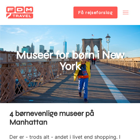
Få rejseforslag
Gå
til
hovedindhold
Museer for børn i New
York
4 børnevenlige museer på
Manhattan
Der er - trods alt - andet i livet end shopping. I