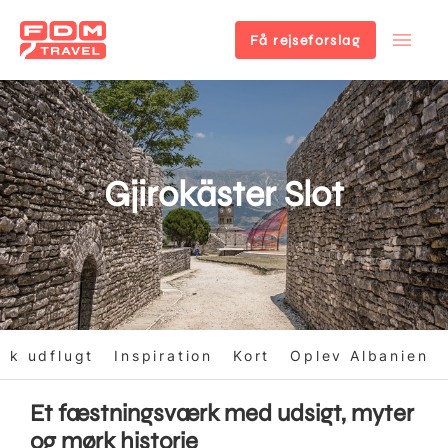
Få rejseforslag
Gå
til
hovedindhold
Gjirokäster Slot
ok udflugt
Inspiration
Kort
Oplev Albanien
Et fæstningsværk med udsigt, myter
og mørk historie