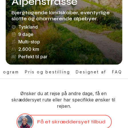
Alpenstrasse
Bjergtagende landskaber, eventyrlige
slotte og charmerende alpebyer.
Tyskland
9 dage
Multi-stop
2.600 km
Perfekt til par
program
Pris og bestilling
Designet af
FAQ
Ønsker du at rejse på andre dage, få en 
skræddersyet rute eller har specifikke ønsker til 
rejsen.
Få et skræddersyet tilbud