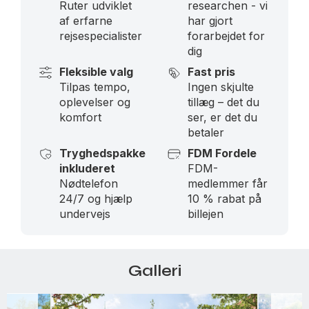
Ruter udviklet
researchen - vi
af erfarne
har gjort
rejsespecialister
forarbejdet for
dig
Fleksible valg
Fast pris
Tilpas tempo,
Ingen skjulte
oplevelser og
tillæg – det du
komfort
ser, er det du
betaler
Tryghedspakke
FDM Fordele
inkluderet
FDM-
Nødtelefon
medlemmer får
24/7 og hjælp
10 % rabat på
undervejs
billejen
Galleri