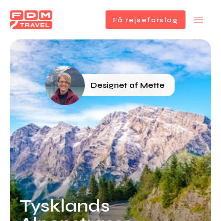
Få rejseforslag
Gå
til
hovedindhold
Designet af Mette
Tysklands