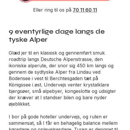
Eller ring til os på 
70 11 60 11
9 eventyrlige dage langs de
tyske Alper
Glæd jer til en klassisk og gennemført smuk
roadtrip langs Deutsche Alpenstrasse, den
ikoniske alperute, der snor sig 450 km langs og
gennem de sydtyske Alper fra Lindau ved
Bodensee i vest til Berchtesgaden tæt på
Königssee i øst. Undervejs venter krystalklare
bjergsøer, små alpebyer, kongeslotte og udsigter
der kræver at I standser bilen og bare nyder
øjeblikket.
I bor på gode hoteller undervejs, og ruten er
sammensat, så I får en behagelig balance mellem
køredage og oplevelsesdage. Turen er designet til