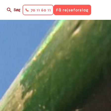
n
Søg
📞 70 11 60 11
Få rejseforslag
y