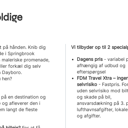
ldige
rt på hånden. Knib dig
Vi tilbyder op til 2 special
de i Springbrook
Dagens pris
- variabel p
es maleriske promenade,
afhængig af udbud og
ller forkæl dig selv
efterspørgsel
n Dayboro.
FDM Travel Xtra – inge
u hen?
selvrisiko
- Fastpris. Fo
uden selvrisiko mod bil
 på en destination og
og skade på bil,
 og afleverer den i
ansvarsdækning på 3. p
em langt de fleste
lufthavnsafgifter, lokale
og afgifter.
å billeje?
For at få