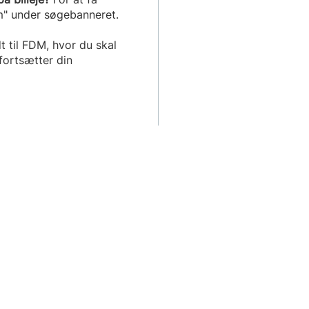
m" under søgebanneret.
t til FDM, hvor du skal
fortsætter din
Søg og bestil din billeje