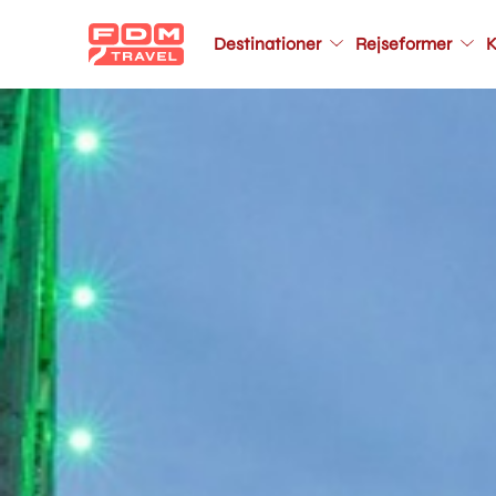
Main
navigation
Destinationer
Rejseformer
K
Gå
til
hovedindhold