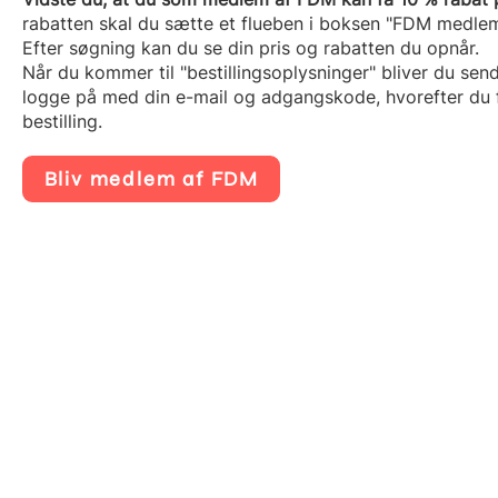
rabatten skal du sætte et flueben i boksen "FDM medle
Efter søgning kan du se din pris og rabatten du opnår.
Når du kommer til "bestillingsoplysninger" bliver du send
logge på med din e-mail og adgangskode, hvorefter du 
bestilling.
Bliv medlem af FDM
business_center