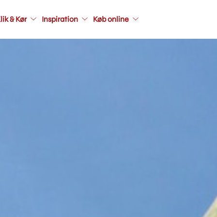
Main
navigatio
lik & Kør
Inspiration
Køb online
secondar