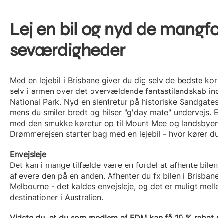
Lej en bil og nyd de mangfo
seværdigheder
Med en lejebil i Brisbane giver du dig selv de bedste ko
selv i armen over det overvældende fantastilandskab in
National Park. Nyd en slentretur på historiske Sandgat
mens du smiler bredt og hilser "g'day mate" undervejs. E
med den smukke køretur op til Mount Mee og landsbye
Drømmerejsen starter bag med en lejebil - hvor kører d
Envejsleje
Det kan i mange tilfælde være en fordel at afhente bilen
aflevere den på en anden. Afhenter du fx bilen i Brisbane
Melbourne - det kaldes envejsleje, og det er muligt mell
destinationer i Australien.
Vidste du, at du som medlem af FDM kan få 10 % rabat p