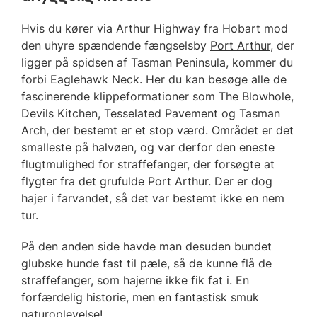
Hvis du kører via Arthur Highway fra Hobart mod
den uhyre spændende fængselsby
Port Arthur
, der
ligger på spidsen af Tasman Peninsula, kommer du
forbi Eaglehawk Neck. Her du kan besøge alle de
fascinerende klippeformationer som The Blowhole,
Devils Kitchen, Tesselated Pavement og Tasman
Arch, der bestemt er et stop værd. Området er det
smalleste på halvøen, og var derfor den eneste
flugtmulighed for straffefanger, der forsøgte at
flygter fra det grufulde Port Arthur. Der er dog
hajer i farvandet, så det var bestemt ikke en nem
tur.
På den anden side havde man desuden bundet
glubske hunde fast til pæle, så de kunne flå de
straffefanger, som hajerne ikke fik fat i. En
forfærdelig historie, men en fantastisk smuk
naturoplevelse!