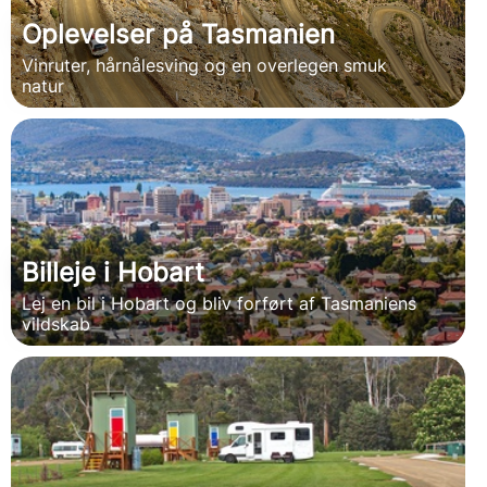
Oplevelser på Tasmanien
Vinruter, hårnålesving og en overlegen smuk
natur
Billeje i Hobart
Lej en bil i Hobart og bliv forført af Tasmaniens
vildskab