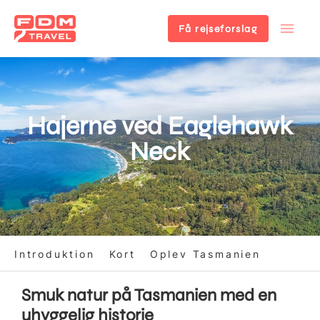
Få rejseforslag
Gå
til
hovedindhold
Hajerne ved Eaglehawk
Neck
Introduktion
Kort
Oplev Tasmanien
Smuk natur på Tasmanien med en
uhyggelig historie