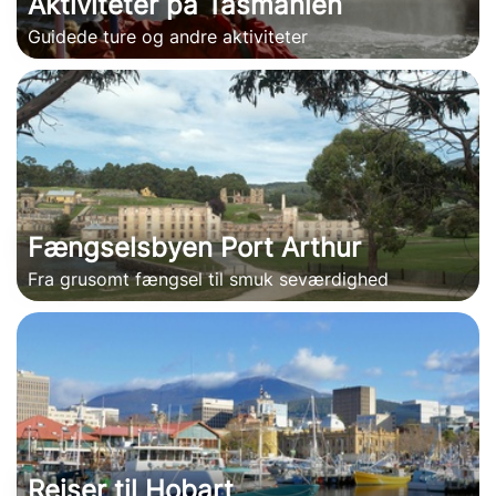
Aktiviteter på Tasmanien
Guidede ture og andre aktiviteter
Fængselsbyen Port Arthur
Fra grusomt fængsel til smuk seværdighed
Rejser til Hobart