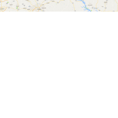
Oplev Australien - skab din egen historie
Tilmeld dig vores n
Gør som 200.000 andre og tilme
nyhedsbrev, hvor du modtager r
og gode råd.
Få gratis inspirat
rådgivning