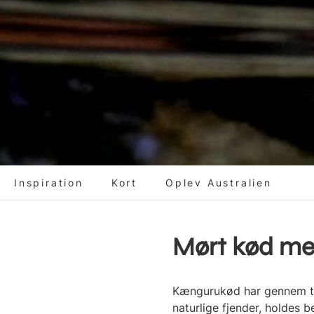
Inspiration
Kort
Oplev Australien
Mørt kød med
Kængurukød har gennem tus
naturlige fjender, holdes 