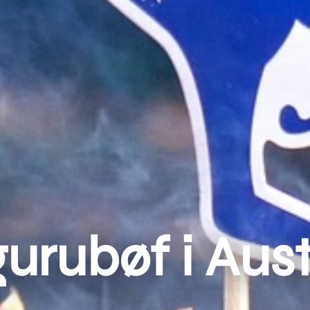
rubøf i Aust