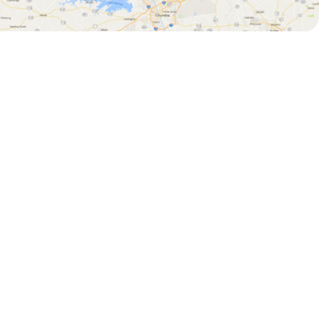
yhedsbrev
ld dig vores
ejseinspiration
ion og
De bedste oplevelser i