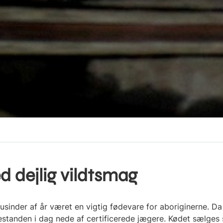
 dejlig vildtsmag
inder af år været en vigtig fødevare for aboriginerne. D
bestanden i dag nede af certificerede jægere. Kødet sælges s