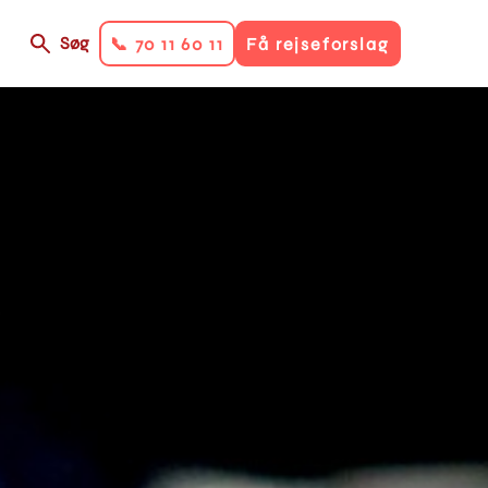
Søg
📞 70 11 60 11
Få rejseforslag
on
ry