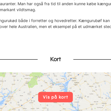
tauranter. Man har også fra tid til anden kunne købe kæng
 markant vildtsmag.
ængurukød både i forretter og hovedretter. Kængurubøf kan
over hele Australien, men et eksempel på et udmærket sted 
Kort
Vis på kort