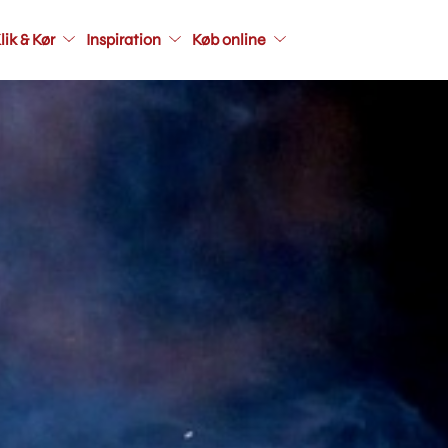
Main
lik & Kør
Inspiration
Køb online
navigati
seconda