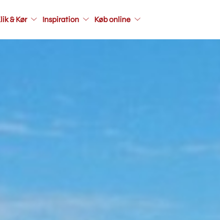
Main
lik & Kør
Inspiration
Køb online
navigati
seconda