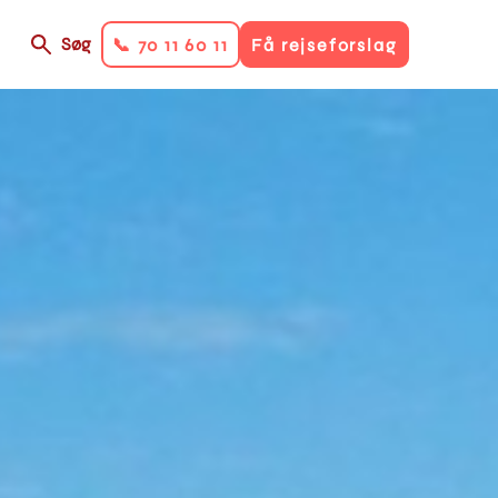
Søg
📞 70 11 60 11
Få rejseforslag
on
ry