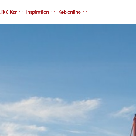
Main
lik & Kør
Inspiration
Køb online
navigati
seconda