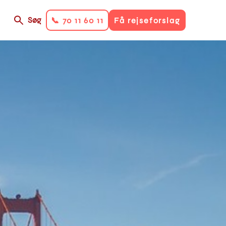
Søg
📞 70 11 60 11
Få rejseforslag
on
ry