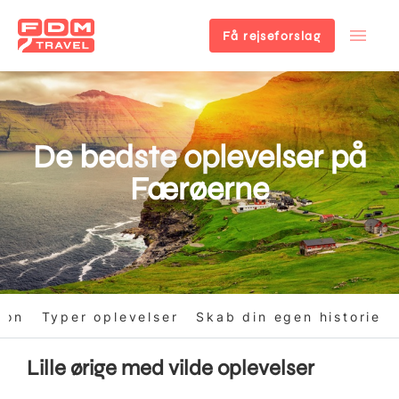
Få rejseforslag
Gå
til
hovedindhold
De bedste oplevelser på
Færøerne
ion
Typer oplevelser
Skab din egen historie
Lille ørige med vilde oplevelser