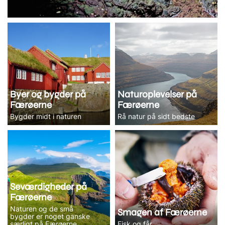
Byer og bygder på
Naturoplevelser på
Færøerne
Færøerne
Bygder midt i naturen
Rå natur på sidt bedste
Seværdigheder på
Færøerne
Naturen og de små
Smagen af Færøerne
bygder er noget ganske
særligt på Færøerne
Fisk og får