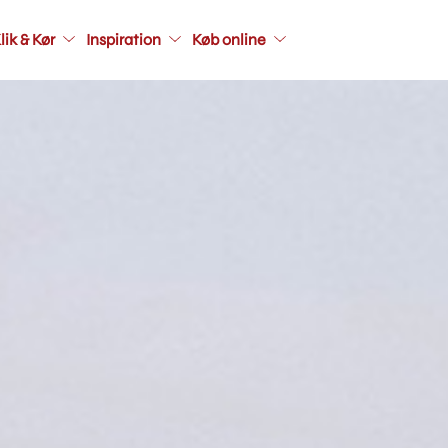
Main
lik & Kør
Inspiration
Køb online
navigati
seconda