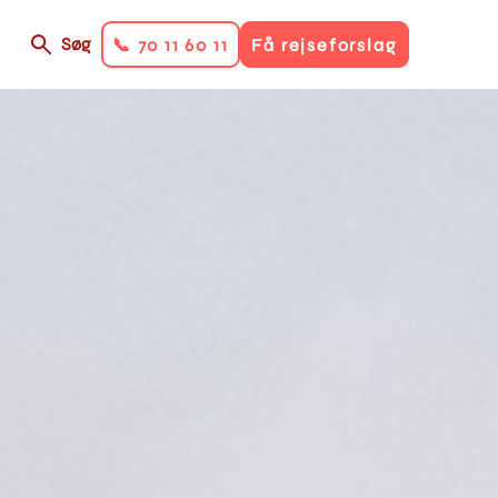
Søg
📞 70 11 60 11
Få rejseforslag
on
ry