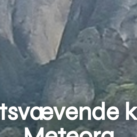
tsvævende kl
Meteora