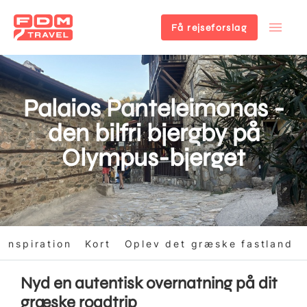
Få rejseforslag
Gå
til
hovedindhold
Palaios Panteleimonas -
den bilfri bjergby på
Olympus-bjerget
Inspiration
Kort
Oplev det græske fastland
Nyd en autentisk overnatning på dit
græske roadtrip