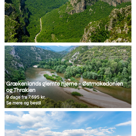
Grækenlands glemte hjørne - Østmakedonien
og Thrakien
9 dage fra 7.695 kr.
Se mere og bestil