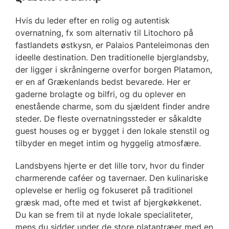
Hvis du leder efter en rolig og autentisk
overnatning, fx som alternativ til Litochoro på
fastlandets østkysn, er Palaios Panteleimonas den
ideelle destination. Den traditionelle bjerglandsby,
der ligger i skråningerne overfor borgen Platamon,
er en af Grækenlands bedst bevarede. Her er
gaderne brolagte og bilfri, og du oplever en
enestående charme, som du sjældent finder andre
steder. De fleste overnatningssteder er såkaldte
guest houses og er bygget i den lokale stenstil og
tilbyder en meget intim og hyggelig atmosfære.
Landsbyens hjerte er det lille torv, hvor du finder
charmerende caféer og tavernaer. Den kulinariske
oplevelse er herlig og fokuseret på traditionel
græsk mad, ofte med et twist af bjergkøkkenet.
Du kan se frem til at nyde lokale specialiteter,
mens du sidder under de store platantræer med en