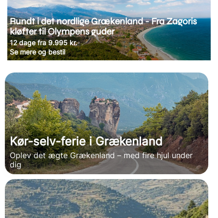
Rundt i det nordlige Grækenland - Fra Zagoris
kløfter til Olympens guder
12 dage fra 9.995 kr.
Se mere og bestil
Kør-selv-ferie i Grækenland
Oplev det ægte Grækenland – med fire hjul under
dig