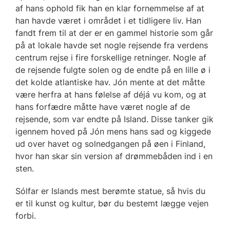
af hans ophold fik han en klar fornemmelse af at
han havde været i området i et tidligere liv. Han
fandt frem til at der er en gammel historie som går
på at lokale havde set nogle rejsende fra verdens
centrum rejse i fire forskellige retninger. Nogle af
de rejsende fulgte solen og de endte på en lille ø i
det kolde atlantiske hav. Jón mente at det måtte
være herfra at hans følelse af déjá vu kom, og at
hans forfædre måtte have været nogle af de
rejsende, som var endte på Island. Disse tanker gik
igennem hoved på Jón mens hans sad og kiggede
ud over havet og solnedgangen på øen i Finland,
hvor han skar sin version af drømmebåden ind i en
sten.
Sólfar er Islands mest berømte statue, så hvis du
er til kunst og kultur, bør du bestemt lægge vejen
forbi.