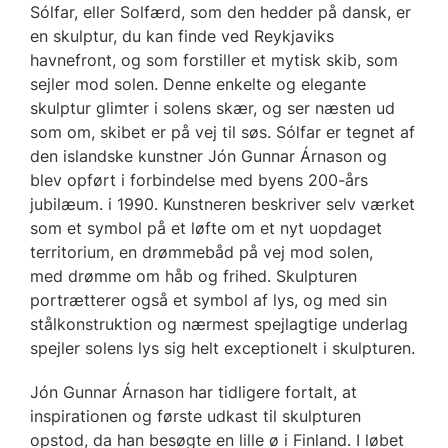
Sólfar, eller Solfærd, som den hedder på dansk, er
en skulptur, du kan finde ved Reykjaviks
havnefront, og som forstiller et mytisk skib, som
sejler mod solen. Denne enkelte og elegante
skulptur glimter i solens skær, og ser næsten ud
som om, skibet er på vej til søs. Sólfar er tegnet af
den islandske kunstner Jón Gunnar Árnason og
blev opført i forbindelse med byens 200-års
jubilæum. i 1990. Kunstneren beskriver selv værket
som et symbol på et løfte om et nyt uopdaget
territorium, en drømmebåd på vej mod solen,
med drømme om håb og frihed. Skulpturen
portrætterer også et symbol af lys, og med sin
stålkonstruktion og nærmest spejlagtige underlag
spejler solens lys sig helt exceptionelt i skulpturen.
Jón Gunnar Árnason har tidligere fortalt, at
inspirationen og første udkast til skulpturen
opstod, da han besøgte en lille ø i Finland. I løbet