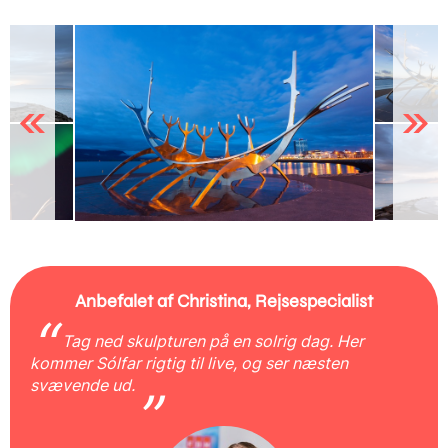
Previous
Next
Anbefalet af Christina, Rejsespecialist
Tag ned skulpturen på en solrig dag. Her
kommer Sólfar rigtig til live, og ser næsten
svævende ud.