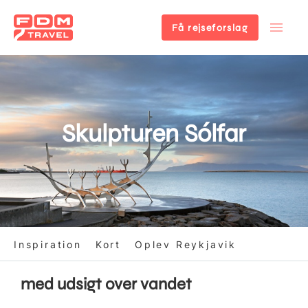
Få rejseforslag
Gå
til
hovedindhold
Skulpturen Sólfar
Inspiration
Kort
Oplev Reykjavik
med udsigt over vandet