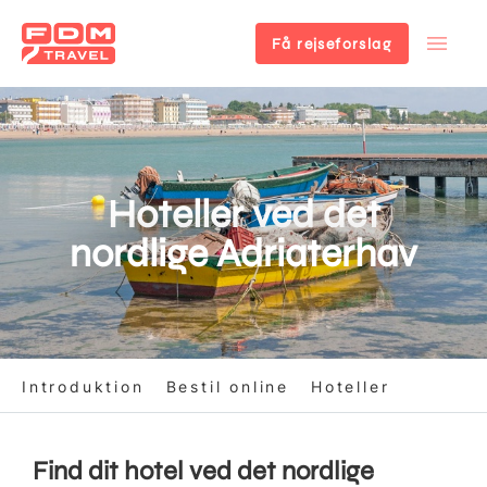
Få rejseforslag
Gå
til
hovedindhold
Hoteller ved det
nordlige Adriaterhav
Introduktion
Bestil online
Hoteller
Find dit hotel ved det nordlige