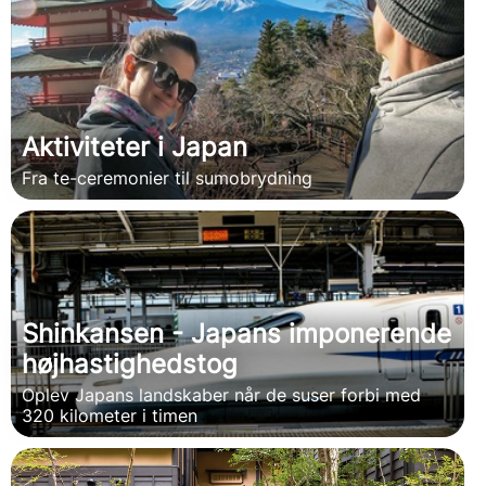
Aktiviteter i Japan
Fra te-ceremonier til sumobrydning
Shinkansen - Japans imponerende
højhastighedstog
Oplev Japans landskaber når de suser forbi med
320 kilometer i timen