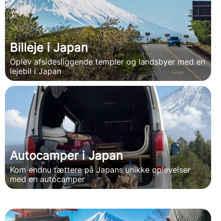
Billeje i Japan
Oplev afsidesliggende templer og landsbyer med en
lejebil i Japan
Autocamper i Japan
Kom endnu tættere på Japans unikke oplevelser
med en autocamper