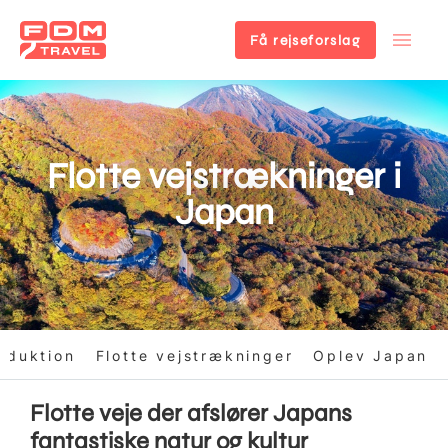
Få rejseforslag
Gå
til
hovedindhold
Flotte vejstrækninger i
Japan
roduktion
Flotte vejstrækninger
Oplev Japan
Flotte veje der afslører Japans
fantastiske natur og kultur