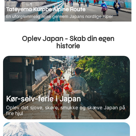
Tateyema Kurobe Alpine Route
En uforglemmelig rejse gennem Japans nordlige Alper
Oplev Japan - Skab din egen
historie
Kør-selv-ferie i Japan
Oplev det sjove, skøre, smukke og skæve Japan på
fire hjul