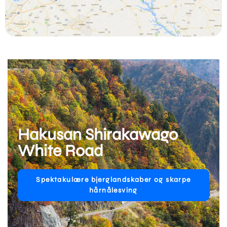
Hakusan Shirakawago
White Road
Spektakulære bjerglandskaber og skarpe
hårnålesving