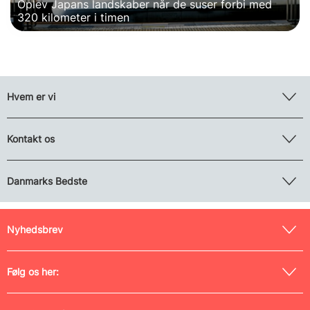
Oplev Japans landskaber når de suser forbi med
320 kilometer i timen
Hvem er vi
Kontakt os
Danmarks Bedste
Nyhedsbrev
Følg os her: