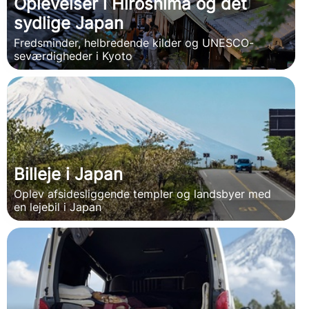
Oplevelser i Hiroshima og det
sydlige Japan
Fredsminder, helbredende kilder og UNESCO-
seværdigheder i Kyoto
Billeje i Japan
Oplev afsidesliggende templer og landsbyer med
en lejebil i Japan