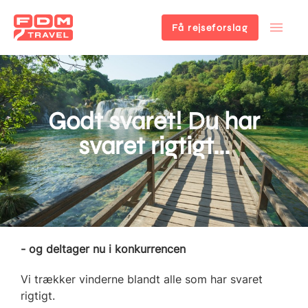
Få rejseforslag
Gå
til
hovedindhold
Godt svaret! Du har
svaret rigtigt...
- og deltager nu i konkurrencen
Vi trækker vinderne blandt alle som har svaret
rigtigt.