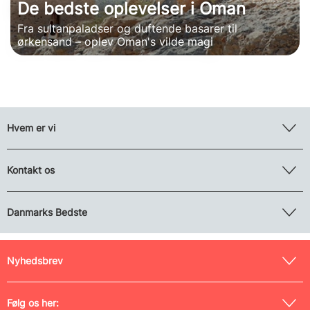
De bedste oplevelser i Oman
Fra sultanpaladser og duftende basarer til
ørkensand – oplev Oman's vilde magi
Hvem er vi
Kontakt os
Danmarks Bedste
Nyhedsbrev
Følg os her: