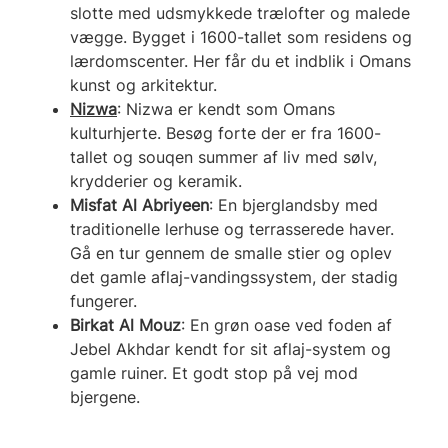
slotte med udsmykkede trælofter og malede
vægge. Bygget i 1600-tallet som residens og
lærdomscenter. Her får du et indblik i Omans
kunst og arkitektur.
Nizwa
: Nizwa er kendt som Omans
kulturhjerte. Besøg forte der er fra 1600-
tallet og souqen summer af liv med sølv,
krydderier og keramik.
Misfat Al Abriyeen
: En bjerglandsby med
traditionelle lerhuse og terrasserede haver.
Gå en tur gennem de smalle stier og oplev
det gamle aflaj-vandingssystem, der stadig
fungerer.
Birkat Al Mouz
: En grøn oase ved foden af
Jebel Akhdar kendt for sit aflaj-system og
gamle ruiner. Et godt stop på vej mod
bjergene.