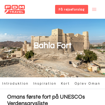
Få rejseforslag
Gå
til
hovedindhold
Bahla Fort
Introduktion
Inspiration
Kort
Oplev Oman
Omans første fort på UNESCOs
Verdensarvsliste