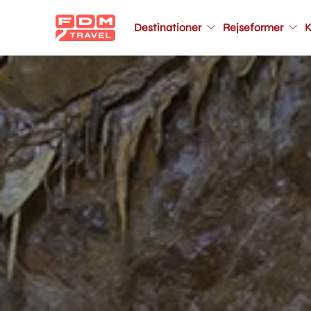
Main
Destinationer
Rejseformer
K
navigation
Gå
til
hovedindhold