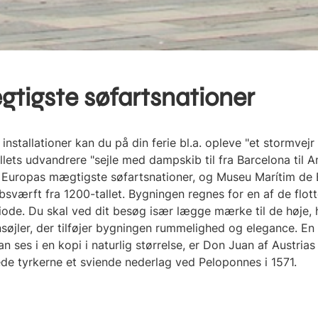
tigste søfartsnationer
installationer kan du på din ferie bl.a. opleve "et stormvej
ets udvandrere "sejle med dampskib til fra Barcelona til Am
 Europas mægtigste søfartsnationer, og Museu Marítim de B
kibsværft fra 1200-tallet. Bygningen regnes for en af de flo
iode. Du skal ved dit besøg især lægge mærke til de høje,
nsøjler, der tilføjer bygningen rummelighed og elegance. En
n ses i en kopi i naturlig størrelse, er Don Juan af Austri
ede tyrkerne et sviende nederlag ved Peloponnes i 1571.