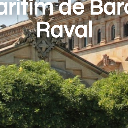
ítim de Barc
Raval