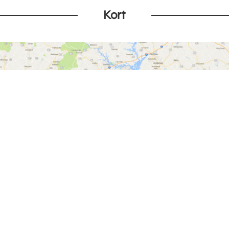
Kort
Vis på kort