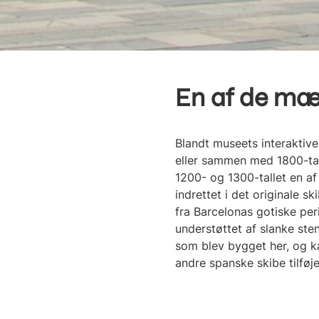
En af de mæg
Blandt museets interaktive 
eller sammen med 1800-tall
1200- og 1300-tallet en af
indrettet i det originale s
fra Barcelonas gotiske per
understøttet af slanke ste
som blev bygget her, og ka
andre spanske skibe tilføj