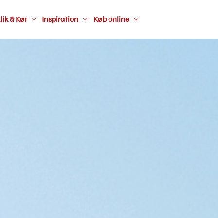
Main
lik & Kør
Inspiration
Køb online
navigati
seconda