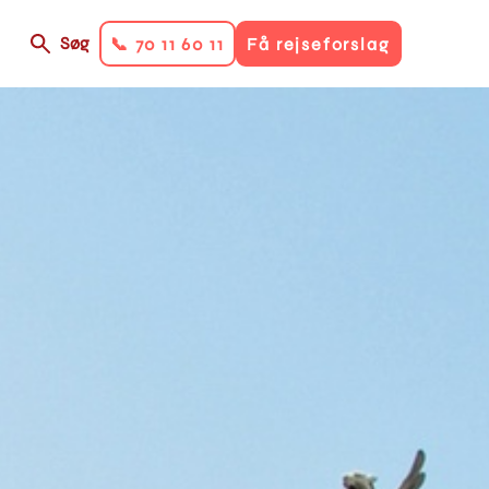
Søg
📞 70 11 60 11
Få rejseforslag
on
ry