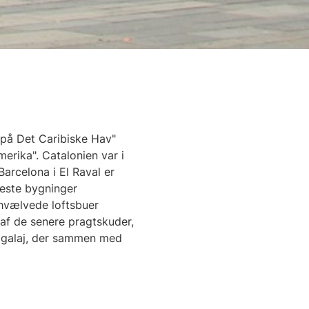
r på Det Caribiske Hav"
erika". Catalonien var i
arcelona i El Raval er
tteste bygninger
 hvælvede loftsbuer
 af de senere pragtskuder,
as galaj, der sammen med