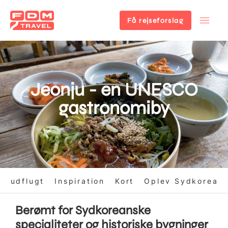
Få rejseforslag
Gå
til
hovedindhold
Jeonju - en UNESCO
gastronomiby
k udflugt
Inspiration
Kort
Oplev Sydkorea
Berømt for Sydkoreanske
specialiteter og historiske bygninger