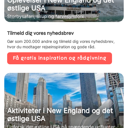
Oplevelser i New England og det
østlige USA
Storbysafari, sirup og farvesymfoni
Tilmeld dig vores nyhedsbrev
Gør som 200.000 andre og tilmeld dig vores nyhedsbrev,
hvor du modtager rejseinspiration og gode råd.
Få gratis inspiration og rådgivning
Aktiviteter i New England og det
østlige USA
Udforsk det østlige USA på spændende udflugter