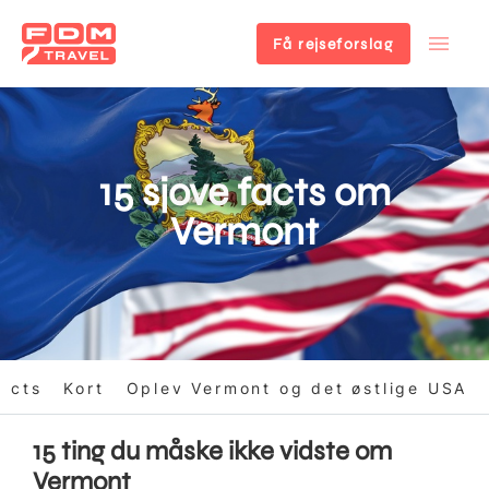
Få rejseforslag
Gå
til
hovedindhold
15 sjove facts om
Vermont
facts
Kort
Oplev Vermont og det østlige USA
15 ting du måske ikke vidste om
Vermont