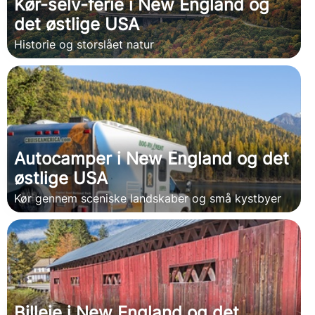
Kør-selv-ferie i New England og
det østlige USA
Historie og storslået natur
Autocamper i New England og det
østlige USA
Kør gennem sceniske landskaber og små kystbyer
Billeje i New England og det