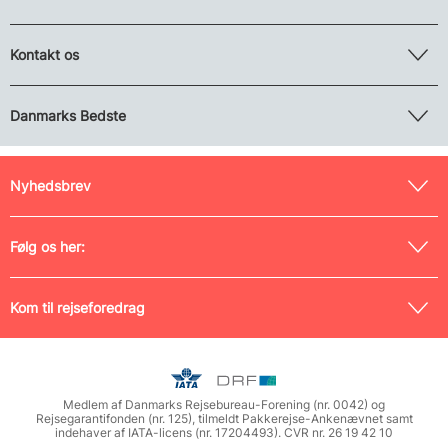
Kontakt os
Danmarks Bedste
Nyhedsbrev
Følg os her:
Kom til rejseforedrag
Medlem af Danmarks Rejsebureau-Forening (nr. 0042) og
Rejsegarantifonden (nr. 125), tilmeldt Pakkerejse-Ankenævnet samt
indehaver af IATA-licens (nr. 17204493). CVR nr. 26 19 42 10