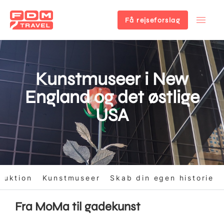
Få rejseforslag
Gå
til
hovedindhold
Kunstmuseer i New
England og det østlige
USA
duktion
Kunstmuseer
Skab din egen historie
Fra MoMa til gadekunst