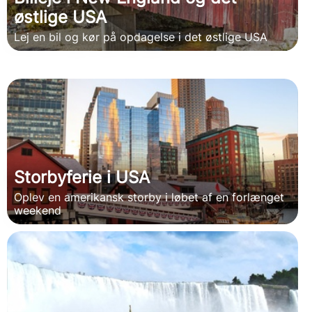
østlige USA
Lej en bil og kør på opdagelse i det østlige USA
Storbyferie i USA
Oplev en amerikansk storby i løbet af en forlænget
weekend