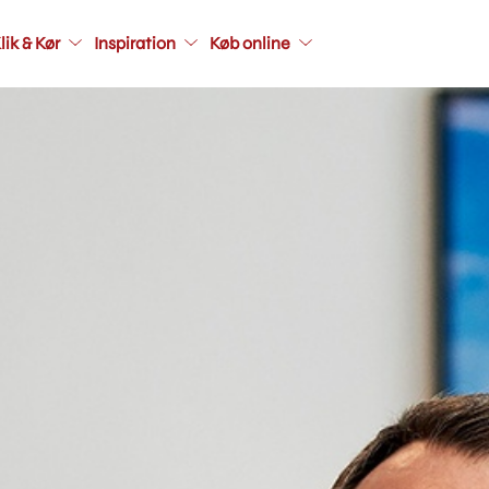
Main
lik & Kør
Inspiration
Køb online
navigati
seconda