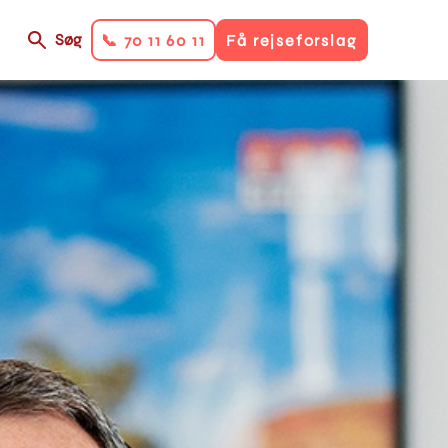
Søg
📞 70 11 60 11
Få rejseforslag
on
ry