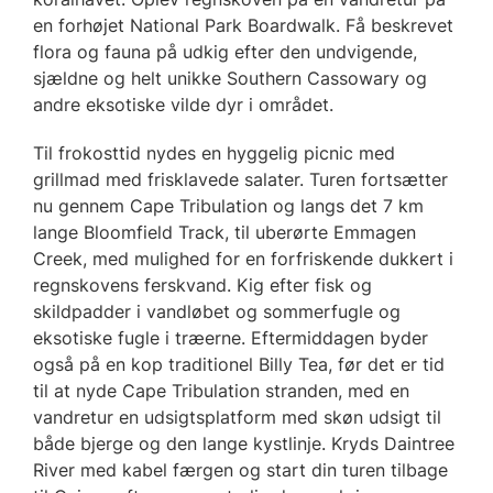
en forhøjet National Park Boardwalk. Få beskrevet
flora og fauna på udkig efter den undvigende,
sjældne og helt unikke Southern Cassowary og
andre eksotiske vilde dyr i området.
Til frokosttid nydes en hyggelig picnic med
grillmad med frisklavede salater. Turen fortsætter
nu gennem Cape Tribulation og langs det 7 km
lange Bloomfield Track, til uberørte Emmagen
Creek, med mulighed for en forfriskende dukkert i
regnskovens ferskvand. Kig efter fisk og
skildpadder i vandløbet og sommerfugle og
eksotiske fugle i træerne. Eftermiddagen byder
også på en kop traditionel Billy Tea, før det er tid
til at nyde Cape Tribulation stranden, med en
vandretur en udsigtsplatform med skøn udsigt til
både bjerge og den lange kystlinje. Kryds Daintree
River med kabel færgen og start din turen tilbage