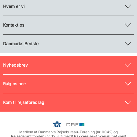
Hvem er vi
Kontakt os
Danmarks Bedste
Nyhedsbrev
Følg os her:
Kom til rejseforedrag
Medlem af Danmarks Rejsebureau-Forening (nr. 0042) og
Rejsegarantifonden (nr. 125), tilmeldt Pakkerejse-Ankenævnet samt