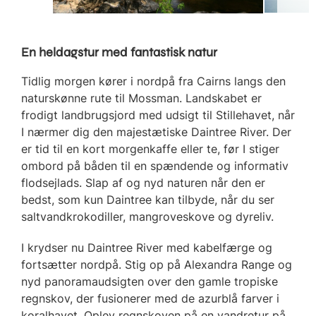
En heldagstur med fantastisk natur
Tidlig morgen kører i nordpå fra Cairns langs den
naturskønne rute til Mossman. Landskabet er
frodigt landbrugsjord med udsigt til Stillehavet, når
I nærmer dig den majestætiske Daintree River. Der
er tid til en kort morgenkaffe eller te, før I stiger
ombord på båden til en spændende og informativ
flodsejlads. Slap af og nyd naturen når den er
bedst, som kun Daintree kan tilbyde, når du ser
saltvandkrokodiller, mangroveskove og dyreliv.
I krydser nu Daintree River med kabelfærge og
fortsætter nordpå. Stig op på Alexandra Range og
nyd panoramaudsigten over den gamle tropiske
regnskov, der fusionerer med de azurblå farver i
koralhavet. Oplev regnskoven på en vandretur på