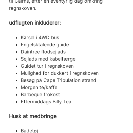
til Cairns, efter en eventyrlig dag omkring
regnskoven.
udflugten inkluderer:
Kørsel i 4WD bus
Engelsktalende guide
Daintree flodsejlads
Sejlads med kabelfærge
Guidet tur i regnskoven
Mulighed for dukkert i regnskoven
Besøg på Cape Tribulation strand
Morgen te/kaffe
Barbeque frokost
Eftermiddags Billy Tea
Husk at medbringe
Badetøj