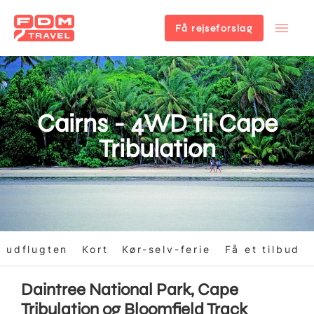
Få rejseforslag
Gå
til
hovedindhold
Cairns - 4WD til Cape
Tribulation
 udflugten
Kort
Kør-selv-ferie
Få et tilbud
Daintree National Park, Cape
Tribulation og Bloomfield Track