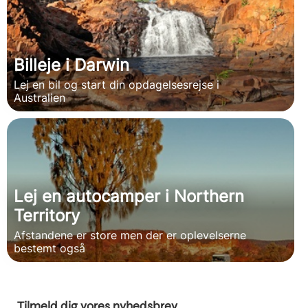
Billeje i Darwin
Lej en bil og start din opdagelsesrejse i
Australien
Lej en autocamper i Northern
Territory
Afstandene er store men der er oplevelserne
bestemt også
Tilmeld dig vores nyhedsbrev