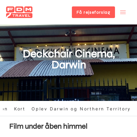
Få rejseforslag
Gå
til
hovedindhold
Deckchair Cinema,
Darwin
ion
Kort
Oplev Darwin og Northern Territory
Film under åben himmel