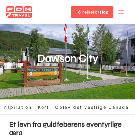
Få rejseforslag
Gå
til
hovedindhold
Dawson City
Inspiration
Kort
Oplev det vestlige Canada
Et levn fra guldfeberens eventyrlige
æra