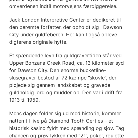
omverdenen indtil motorvejens færdiggørelse.
Jack London Interpretive Center er dedikeret til
den berømte forfatter, der opholdt sig i Dawson
City under guldfeberen. Her kan I også opleve
digterens originale hytte.
Et spændende levn fra guldgravertiden står ved
Upper Bonzana Creek Road, ca. 13 kilometer syd
for Dawson City. Den enorme bucketline-
slusegraver bestod af 72 kæmpe ”skovle”, der
pløjede sig gennem landskabet og gravede
guldholdig jord og mudder op. Den var i drift fra
1913 til 1959.
Mens dagen folder sig ud med historie, kommer
natten til live på Diamond Tooth Gerties – et
historisk kasino fyldt med spænding og sjov. Tag
chancen og prøv lykken med ”21”, poker, roulette