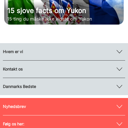
15 sjove facts om Yukon
15 ting du måske ikke vidste om Yukon
Hvem er vi
Kontakt os
Danmarks Bedste
Nyhedsbrev
Følg os her: