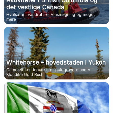
Aktiviteter i British Columbia og
det vestlige Canada
Hvalsafari, vandreture, Vinsmagning og meget
mere
Whitehorse – hovedstaden i Yukon
Gammelt knudepunkt for guldgravere under
Klondike Gold Rush