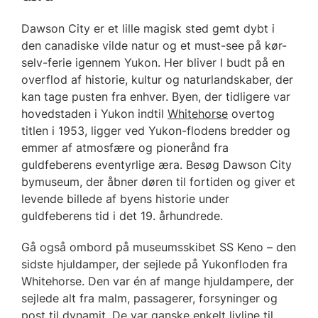
Dawson City er et lille magisk sted gemt dybt i
den canadiske vilde natur og et must-see på kør-
selv-ferie igennem Yukon. Her bliver I budt på en
overflod af historie, kultur og naturlandskaber, der
kan tage pusten fra enhver. Byen, der tidligere var
hovedstaden i Yukon indtil
Whitehorse
overtog
titlen i 1953, ligger ved Yukon-flodens bredder og
emmer af atmosfære og pionerånd fra
guldfeberens eventyrlige æra. Besøg Dawson City
bymuseum, der åbner døren til fortiden og giver et
levende billede af byens historie under
guldfeberens tid i det 19. århundrede.
Gå også ombord på museumsskibet SS Keno – den
sidste hjuldamper, der sejlede på Yukonfloden fra
Whitehorse. Den var én af mange hjuldampere, der
sejlede alt fra malm, passagerer, forsyninger og
post til dynamit. De var ganske enkelt livline til