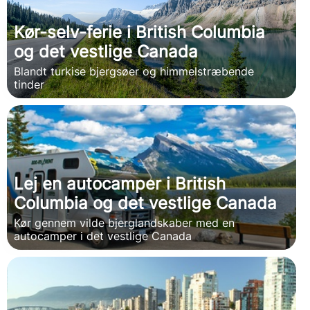
Kør-selv-ferie i British Columbia
og det vestlige Canada
Blandt turkise bjergsøer og himmelstræbende
tinder
Lej en autocamper i British
Columbia og det vestlige Canada
Kør gennem vilde bjerglandskaber med en
autocamper i det vestlige Canada