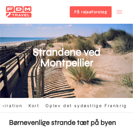
Få rejseforslag
Gå
til
hovedindhold
Strandene ved
Montpellier
spiration
Kort
Oplev det sydøstlige Frankrig
Børnevenlige strande tæt på byen