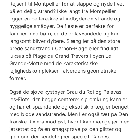
Rejser I til Montpellier for at slappe og nyde livet
på en dejlig strand? Ikke langt fra Montpellier
ligger en perlerække af indbydende strande og
hyggelige småbyer. De fleste er perfekte for
familier med børn, da de er lavvandede og kun
langsomt bliver dybere. Slæng jer på den store
brede sandstrand i Carnon-Plage eller find lidt
luksus på Plage du Grand Travers i byen Le
Grande-Motte med de karakteristiske
lejlighedskomplekser i alverdens geometriske
former.
Også de sjove kystbyer Grau du Roi og Palavas-
les-Flots, der begge centrerer sig omkring kanaler
og har et spændende og eksotisk præg, er beriget
med bløde sandstrande. Men I er også tæt på Den
franske Riviera mod øst, hvor I kan mænge jer med
jetsettet og få en smagsprøve på den glitter og
glamour, der kendetegner specielt Cannes.