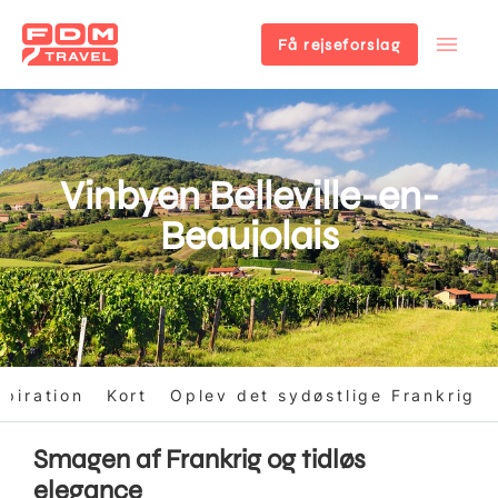
Få rejseforslag
Gå
til
hovedindhold
Vinbyen Belleville-en-
Beaujolais
spiration
Kort
Oplev det sydøstlige Frankrig
Smagen af Frankrig og tidløs
elegance