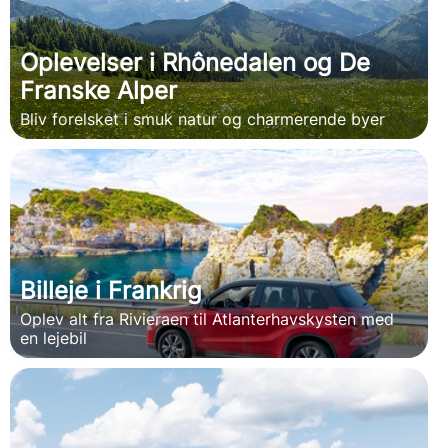
Oplevelser i Rhônedalen og De
Franske Alper
Bliv forelsket i smuk natur og charmerende byer
Billeje i Frankrig
Oplev alt fra Rivieraen til Atlanterhavskysten med
en lejebil