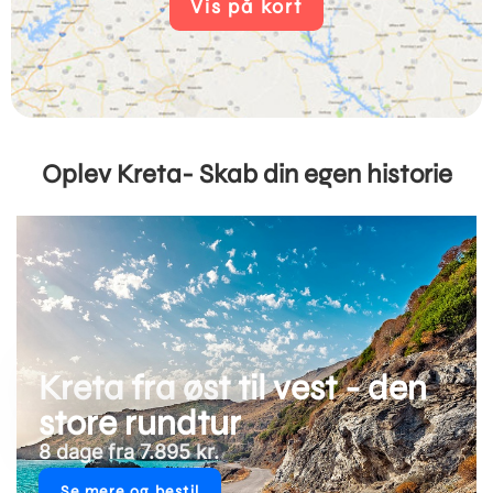
Vis på kort
Oplev Kreta- Skab din egen historie
Kreta fra øst til vest - den
store rundtur
8 dage fra 7.895 kr.
Se mere og bestil