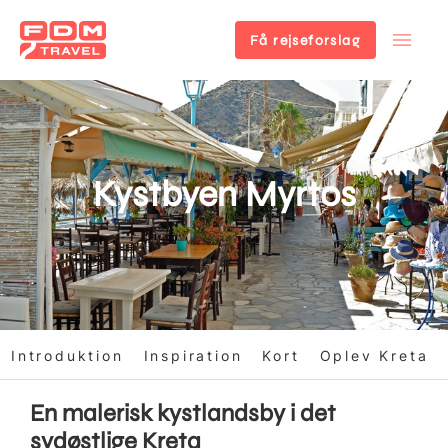
Få rejseforslag
Gå
til
hovedindhold
Kystbyen Myrtos
Introduktion
Inspiration
Kort
Oplev Kreta
En malerisk kystlandsby i det
sydøstlige Kreta