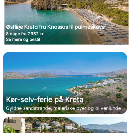
Østlige Kreta fra Knossos til palmeskove
8 dage fra 7.952 kr.
Se mere og bestil
Kør-selv-ferie på Kreta
Gyldne sandstrande, maleriske byer og olivenlunde