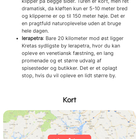
klipper på begge sider. Turen er kort, men ret
dramatisk, da kløften kun er 5-10 meter bred
og klipperne er op til 150 meter høje. Det er
en pragtfuld naturoplevelse uden at bruge
hele dagen.
Ierapetra
: Bare 20 kilometer mod øst ligger
Kretas sydligste by Ierapetra, hvor du kan
opleve en venetiansk fæstning, en lang
promenade og et større udvalg af
spisesteder og butikker. Det er et oplagt
stop, hvis du vil opleve en lidt større by.
Kort