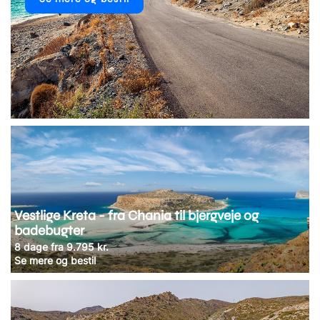
Vestlige Kreta - fra Chania til bjergveje og
badebugter
8 dage fra 9.795 kr.
Se mere og bestil