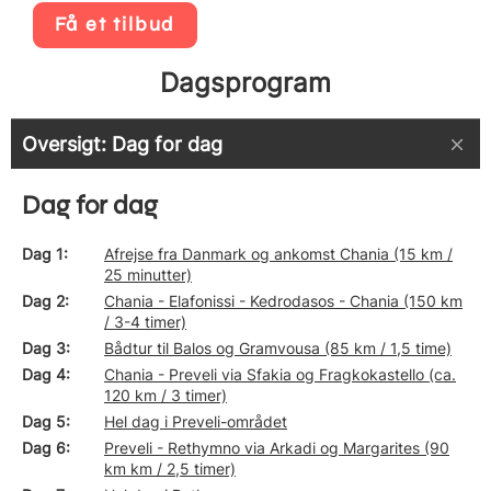
Få et tilbud
Dagsprogram
Oversigt: Dag for dag
Dag for dag
Dag 1
Afrejse fra Danmark og ankomst Chania (15 km /
25 minutter)
Dag 2
Chania - Elafonissi - Kedrodasos - Chania (150 km
/ 3-4 timer)
Dag 3
Bådtur til Balos og Gramvousa (85 km / 1,5 time)
Dag 4
Chania - Preveli via Sfakia og Fragkokastello (ca.
120 km / 3 timer)
Dag 5
Hel dag i Preveli-området
Dag 6
Preveli - Rethymno via Arkadi og Margarites (90
km km / 2,5 timer)