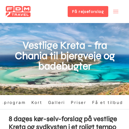
Få rejseforslag
Gå
til
hovedindhold
Vestlige Kreta - fra
Chania til bjergveje og
badebugter
gsprogram
Kort
Galleri
Priser
Få et tilbud
8 dages kør-selv-forslag på vestlige
Kreta og sydkysten i et roligt tempo