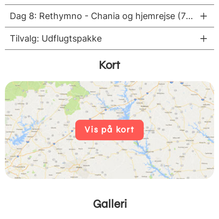
Dag 8: Rethymno - Chania og hjemrejse (70 km / 1,5 time)
Tilvalg: Udflugtspakke
Kort
Vis på kort
Galleri