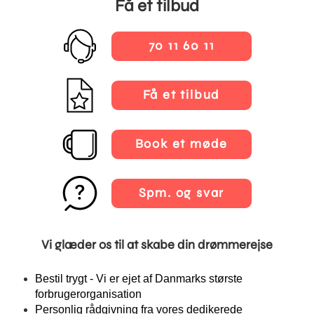
Få et tilbud
70 11 60 11
Få et tilbud
Book et møde
Spm. og svar
Vi glæder os til at skabe din drømmerejse
Bestil trygt - Vi er ejet af Danmarks største
forbrugerorganisation
Personlig rådgivning fra vores dedikerede