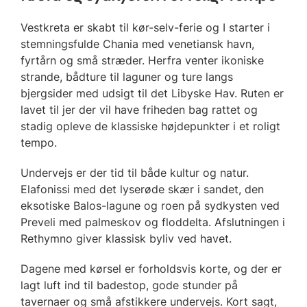
Vestkreta er skabt til kør-selv-ferie og I starter i
stemningsfulde Chania med venetiansk havn,
fyrtårn og små stræder. Herfra venter ikoniske
strande, bådture til laguner og ture langs
bjergsider med udsigt til det Libyske Hav. Ruten er
lavet til jer der vil have friheden bag rattet og
stadig opleve de klassiske højdepunkter i et roligt
tempo.
Undervejs er der tid til både kultur og natur.
Elafonissi med det lyserøde skær i sandet, den
eksotiske Balos-lagune og roen på sydkysten ved
Preveli med palmeskov og floddelta. Afslutningen i
Rethymno giver klassisk byliv ved havet.
Dagene med kørsel er forholdsvis korte, og der er
lagt luft ind til badestop, gode stunder på
tavernaer og små afstikkere undervejs. Kort sagt,