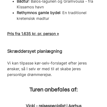
Bådtur
: Balos-lagunen og Gramvousa - fra
Kissamos havn
Rethymnos gamle bydel
: En traditionel
kretensisk madtur
Pris fra 1.635 kr. pr. person »
Skræddersyet planlægning
Vi kan tilpasse kør-selv-forslaget efter jeres
ønsker, så I selv er med til at skabe jeres
personlige drømmerejse.
Turen anbefales af:
Vicki - rejsespecialist i Aarhus