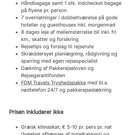
Håndbagage samt 1 stk. indchecket bagage
på flyene pr. person
7 overnatninger i dobbeltværelse på gode
hoteller og guesthouses inkl. morgenmad
8 dages leje af mellemstørrelse bil inkl. fri
km., skatter og forsikring
Rejsetips og forslag til rejserute
Skræddersyet planlægning, rådgivning og
sparring med egen rejsespecialist
Dækning af Pakkerejseloven og
Rejsegarantifonden
FDM Travels Tryghedspakke
med bl.a.
nødtelefon 24/7 og pakkerejsedækning
Prisen inkluderer ikke
Græsk klimaskat, € 5-10 pr. pers pr. nat
(beløbet afhænger af hotelkategori og