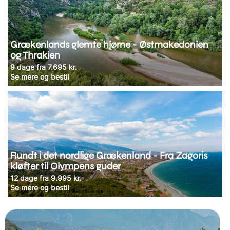
Grækenlands glemte hjørne - Østmakedonien
og Thrakien
9 dage fra 7.695 kr.
Se mere og bestil
Rundt i det nordlige Grækenland - Fra Zagoris
kløfter til Olympens guder
12 dage fra 9.995 kr.
Se mere og bestil