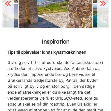
Previous
Next
Inspiration
Tips til oplevelser langs kyststrækningen
Giv dig selv tid til at udforske de fantastiske stop i
nærheden af selve kystvejen. Ved Antirrio kan du
krydse den imponerende bro og køre videre til
Grækenlands tredjestørste by, Patras, der byder
på et livligt byliv og en stor borg. I den østlige
ende af strækningen er du ikke langt fra det
verdensberømte Delfi, et UNESCO-sted, som du
absolut skal se på din roadtrip. Byen Galaxidi er
også værd at stoppe ved for at nyde den maritime