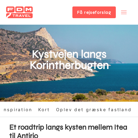
Få rejseforslag
Gå
til
hovedindhold
Kystvejen langs
Korintherbugten
Inspiration
Kort
Oplev det græske fastland
Et roadtrip langs kysten mellem Itea
til Antirio