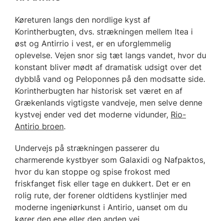
Køreturen langs den nordlige kyst af
Korintherbugten, dvs. strækningen mellem Itea i
øst og Antirrio i vest, er en uforglemmelig
oplevelse. Vejen snor sig tæt langs vandet, hvor du
konstant bliver mødt af dramatisk udsigt over det
dybblå vand og Peloponnes på den modsatte side.
Korintherbugten har historisk set været en af
Grækenlands vigtigste vandveje, men selve denne
kystvej ender ved det moderne vidunder,
Rio-
Antirio broen
.
Undervejs på strækningen passerer du
charmerende kystbyer som Galaxidi og Nafpaktos,
hvor du kan stoppe og spise frokost med
friskfanget fisk eller tage en dukkert. Det er en
rolig rute, der forener oldtidens kystlinjer med
moderne ingeniørkunst i Antirio, uanset om du
kører den ene eller den anden vej.