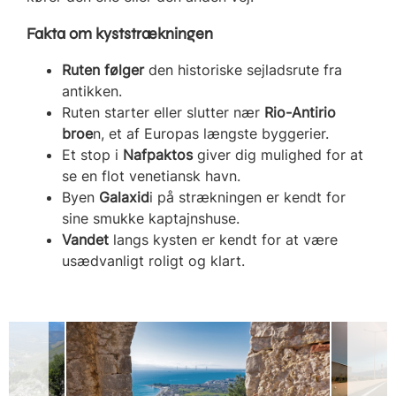
Fakta om kyststrækningen
Ruten følger
den historiske sejladsrute fra
antikken.
Ruten starter eller slutter nær
Rio-Antirio
broe
n, et af Europas længste byggerier.
Et stop i
Nafpaktos
giver dig mulighed for at
se en flot venetiansk havn.
Byen
Galaxid
i på strækningen er kendt for
sine smukke kaptajnshuse.
Vandet
langs kysten er kendt for at være
usædvanligt roligt og klart.