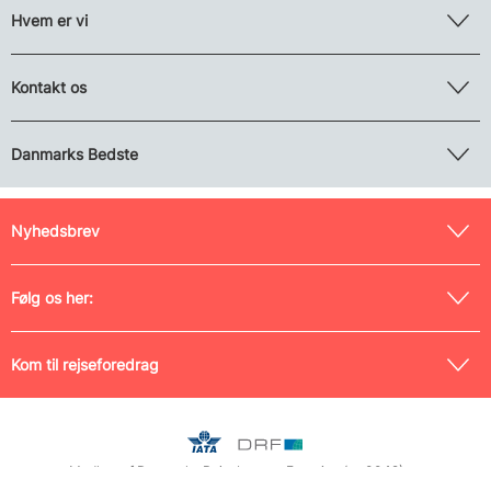
Hvem er vi
Kontakt os
Danmarks Bedste
Nyhedsbrev
Følg os her:
Kom til rejseforedrag
Medlem af Danmarks Rejsebureau-Forening (nr. 0042) og
Rejsegarantifonden (nr. 125), tilmeldt Pakkerejse-Ankenævnet samt