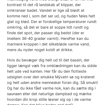
kontrast til det rå landskab af klipper, der
omkranser badet. Vandet er lige så blødt at
komme ned i, som det ser ud, og huden føles helt
glat og blød. Der er forskellige temperaturer rundt
omkring, så det er bare at soppe lidt rundt og
finde det spot, der passer dig bedst (der er
imellem 36-40 grader varmt). Herefter kan du
marinere kroppen i det silkebløde varme vand,
mens du nyder noget koldt at drikke.
Hvis du bevæger dig helt ud til det bassin, der
ligger længst væk fra omklædningen kan du sidde
helt ude ved kanten. Her får du den flotteste
udsigten over den smukke Mývatn sø og krateret
og helt uden andre mennesker foran dig. Så smukt!
Og har du ikke fået varme nok, kan du sætte dig i
saunaen eller det naturlige dampbad og mærke
hvordan din krop stille løsner sig op i de varme
dampe. Kan det blive bedre end det?