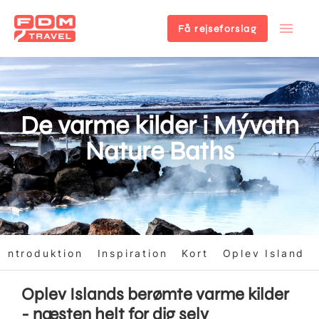
Få rejseforslag
Gå
til
hovedindhold
De varme kilder i Mývatn
Nature Baths
Introduktion
Inspiration
Kort
Oplev Island
Oplev Islands berømte varme kilder
- næsten helt for dig selv