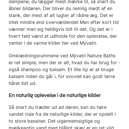
dampene, du lægger mest mærke til, så snart du
åbner bildøren. Der bliver du nemlig mødt af en
stank, der mest af alt lugter af rådne æg. Det er
intet mindre end overvældende! Men efter kort tid
vænner man sig heldigvis lidt til det. Og det er i
hvert fald værd at udholde for den oplevelse, der
venter i de varme kilder her ved Mývatn.
Omklædningsrummene ved Mývatn Nature Baths
er ret simple, men der er alt, hvad du har brug for -
også shampoo og balsam. Et lille tip er at bruge
balsam inden du går i, for svovlet kan godt tørre
håret lidt ud.
En naturlig oplevelse i de naturlige kilder
Så snart du træder ud ad døren, kan du høre
vandet risle fra de naturlige kilder, der er opdelt i
to store bassiner. Det uigennemsigtige og
mælkeagtig vand med blåligt skær er en ret vild