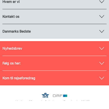
Hvem er vi
Kontakt os
Danmarks Bedste
Nyhedsbrev
Følg os her:
Kom til rejseforedrag
Medlem af Danmarks Rejsebureau-Forening (nr. 0042) og
Rejsegarantifonden (nr. 125), tilmeldt Pakkerejse-Ankenævnet samt
indehaver af IATA-licens (nr. 17204493). CVR nr. 26 19 42 10