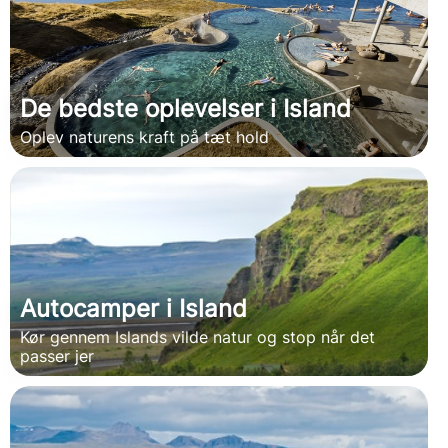
De bedste oplevelser i Island
Oplev naturens kraft på tæt hold
Autocamper i Island
Kør gennem Islands vilde natur og stop når det
passer jer