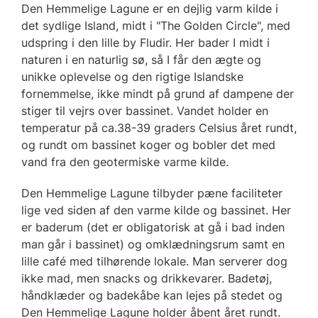
Den Hemmelige Lagune er en dejlig varm kilde i
det sydlige Island, midt i "The Golden Circle", med
udspring i den lille by Fludir. Her bader I midt i
naturen i en naturlig sø, så I får den ægte og
unikke oplevelse og den rigtige Islandske
fornemmelse, ikke mindt på grund af dampene der
stiger til vejrs over bassinet. Vandet holder en
temperatur på ca.38-39 graders Celsius året rundt,
og rundt om bassinet koger og bobler det med
vand fra den geotermiske varme kilde.
Den Hemmelige Lagune tilbyder pæne faciliteter
lige ved siden af den varme kilde og bassinet. Her
er baderum (det er obligatorisk at gå i bad inden
man går i bassinet) og omklædningsrum samt en
lille café med tilhørende lokale. Man serverer dog
ikke mad, men snacks og drikkevarer. Badetøj,
håndklæder og badekåbe kan lejes på stedet og
Den Hemmelige Lagune holder åbent året rundt.