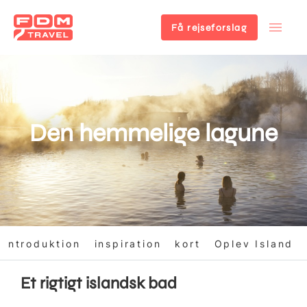
Få rejseforslag
Gå
til
hovedindhold
Den hemmelige lagune
introduktion
inspiration
kort
Oplev Island
Et rigtigt islandsk bad