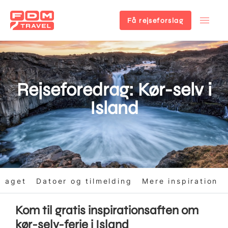
Få rejseforslag
Gå
til
hovedindhold
Rejseforedrag: Kør-selv i
Island
draget
Datoer og tilmelding
Mere inspiration
Kom til gratis inspirationsaften om
kør-selv-ferie i Island