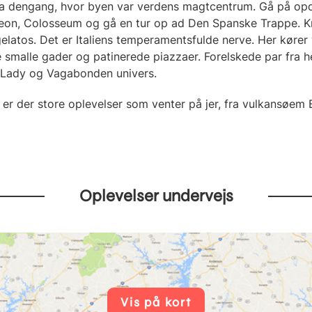
a dengang, hvor byen var verdens magtcentrum. Gå på opd
on, Colosseum og gå en tur op ad Den Spanske Trappe. K
elatos. Det er Italiens temperamentsfulde nerve. Her kører
malle gader og patinerede piazzaer. Forelskede par fra hel
 Lady og Vagabonden univers.
 er der store oplevelser som venter på jer, fra vulkansøem B
Oplevelser undervejs
Vis på kort