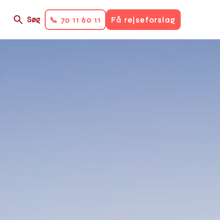
Søg
📞 70 11 60 11
Få rejseforslag
on
ry