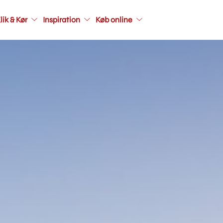
Main
lik & Kør
Inspiration
Køb online
navigati
seconda